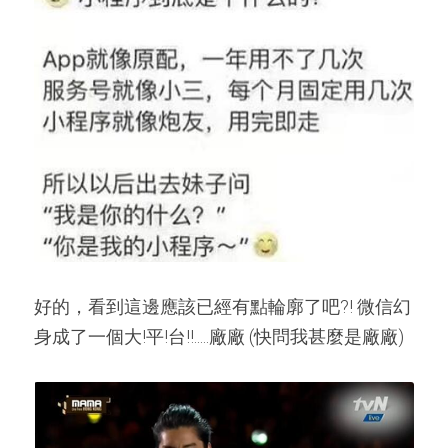
好的，看到這邊應該已經有點輪廓了吧?! 微信幻
身成了一個大!平!台!!.....廠廠 (快問我甚麼是廠廠)