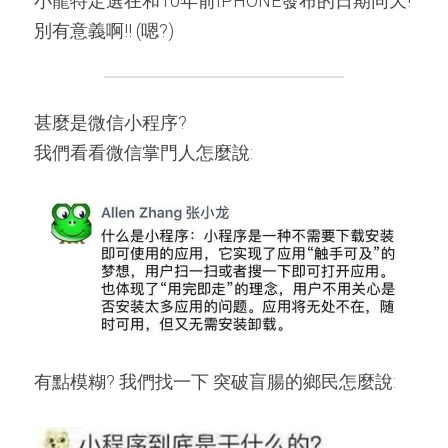
小龍特定選在和10年前IPHONE發布的日期同天!
別有意義啊!! (嗯?)
甚麼是微信小程序?
我們看看微信掌門人怎麼說:
有點模糊? 我們找一下 突破盲腸的鄉民怎麼說: