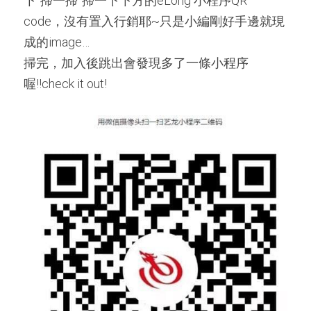
下”掃一掃”掃一下下方的eLong 小程序QR 
code，沒有置入行銷耶~只是小編剛好手邊就現
成的image…
掃完，加入後跳出會發現多了一條小程序
喔!!check it out!