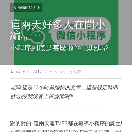
Return to site
這兩天好多人在問小
編...
小程序到底是甚麼啦?可以吃嗎?
January 10, 2017
·
OTA,
wechat,
小程序
老闆:這是12小時前編輯的文章，這是設定時間
發送的!我沒有上班偷懶啊!!!
對的對的! 這兩天連TVBS都在報導小程序的誕生! 