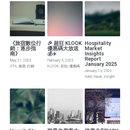
《旅宿數位行
🎉 超狂 KLOOK
Hospitality
銷：逐步指
優惠碼大放送
Market
南》
💰✈️
Insights
Report
May 21, 2025
·
February 5, 2025
·
January 2025
OTA,
旅宿,
行銷
KLOOK,
折扣,
優惠碼
January 13, 2025
·
hotel,
travel,
insight