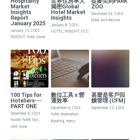
Hospitality
世界住房率大
從麥尖到PARK
Market
揭密Global
ZOO
Insights
Hotel Market
December 24, 2024
·
Report
Insights
hotel,
architecture
January 2025
January 8, 2025
·
January 13, 2025
·
HOTEL,
INSIGHT,
OCC
INSIGHT,
hotel,
travel
100 Tips for
數位工具 x 營
甚麼是客戶回
Hoteliers---
運效率
饋管理 (CFM)
PART ONE
December 4, 2024
·
September 13, 2024
December 6, 2024
·
hotel,
reservation,
hostel,
hotel,
tips,
booking,
menu
skill,
book