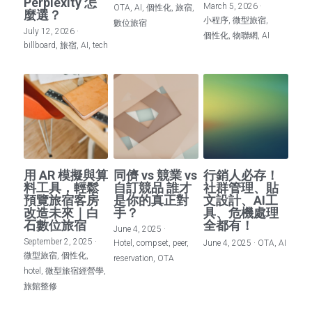
Perplexity 怎
March 5, 2026
·
OTA,
AI,
個性化,
旅宿,
麼選？
小程序,
微型旅宿,
數位旅宿
July 12, 2026
·
個性化,
物聯網,
AI
billboard,
旅宿,
AI,
tech
用 AR 模擬與算
同儕 vs 競業 vs
行銷人必存！
料工具，輕鬆
自訂競品 誰才
社群管理、貼
預覽旅宿客房
是你的真正對
文設計、AI工
改造未來｜白
手？
具、危機處理
石數位旅宿
全都有！
June 4, 2025
·
September 2, 2025
·
Hotel,
compset,
peer,
June 4, 2025
·
OTA,
AI
微型旅宿,
個性化,
reservation,
OTA
hotel,
微型旅宿經營學,
旅館整修