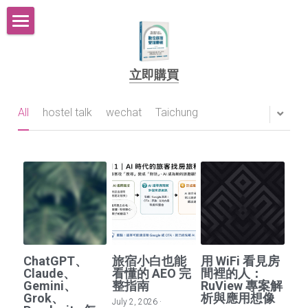
Hola
立即購買
關於白石 About
團隊組合 Team
All
hostel talk
wechat
Taichung
必點 Buzz
找白石 Contact Us
白石訂房
HOLD住你的微型旅宿
ChatGPT、
旅宿小白也能
用 WiFi 看見房
Claude、
看懂的 AEO 完
間裡的人：
Gemini、
整指南
RuView 專案解
Grok、
析與應用想像
POWERED BY
July 2, 2026
·