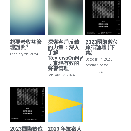
想要考收益管
探索客戶反饋
2023國際數位
理證照?
的力量：深入
旅宿論壇 (下
了解
集)
February 28, 2024
'ReviewsOnMyWebsite'
October 17, 2023
·
，實現有效的
seminar,
hostel,
聲譽管理
forum,
data
January 17, 2024
2023國際數位
2023 年旅宿人