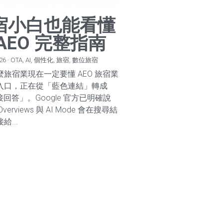
宿小白也能看懂
AEO 完整指南
026
·
OTA,
AI,
個性化,
旅宿,
數位旅宿
麼旅宿業現在一定要懂 AEO 旅宿業
入口，正在從「藍色連結」轉成
接回答」。Google 官方已明確說
Overviews 與 AI Mode 會在搜尋結
給...