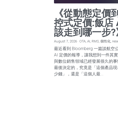
《從動態定價
控式定價:飯店 
該走到哪一步?
August 7, 2026
·
OTA,
AI,
RMS,
個性化,
res
最近看到 Bloomberg 一篇談航
AI 定價的報導，讓我想到一件其
與數位銷售領域已經發展很久的事情
最後決定的，究竟是「這個產品現
少錢」，還是「這個人最...