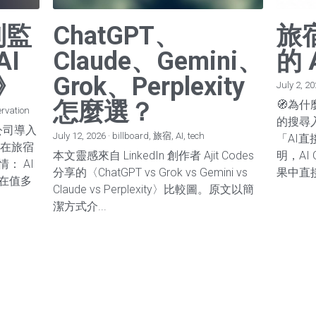
到監
ChatGPT、
旅
AI
Claude、Gemini、
的 
》
Grok、Perplexity
July 2, 2
怎麼選？
🧭為什
ervation
的搜尋
空公司導入
July 12, 2026
·
billboard,
旅宿,
AI,
tech
「AI直
實在旅宿
本文靈感來自 LinkedIn 創作者 Ajit Codes
明，AI 
： AI
分享的〈ChatGPT vs Grok vs Gemini vs
果中直接
在值多
Claude vs Perplexity〉比較圖。原文以簡
潔方式介...